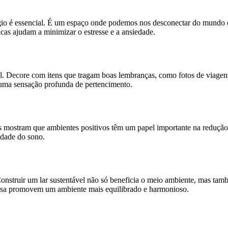
gio é essencial. É um espaço onde podemos nos desconectar do mundo e
ticas ajudam a minimizar o estresse e a ansiedade.
ial. Decore com itens que tragam boas lembranças, como fotos de viagen
 uma sensação profunda de pertencimento.
dos mostram que ambientes positivos têm um papel importante na reduçã
lidade do sono.
onstruir um lar sustentável não só beneficia o meio ambiente, mas ta
m casa promovem um ambiente mais equilibrado e harmonioso.