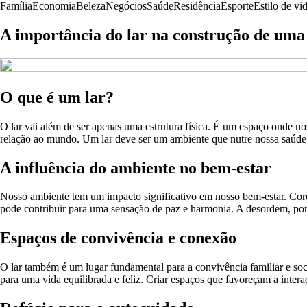
Família
Economia
Beleza
Negócios
Saúde
Residência
Esporte
Estilo de vi
A importância do lar na construção de uma 
O que é um lar?
O lar vai além de ser apenas uma estrutura física. É um espaço onde n
relação ao mundo. Um lar deve ser um ambiente que nutre nossa saúde 
A influência do ambiente no bem-estar
Nosso ambiente tem um impacto significativo em nosso bem-estar. Core
pode contribuir para uma sensação de paz e harmonia. A desordem, por 
Espaços de convivência e conexão
O lar também é um lugar fundamental para a convivência familiar e so
para uma vida equilibrada e feliz. Criar espaços que favoreçam a inter