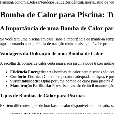
Família
Economia
Beleza
Negócios
Saúde
Residência
Esporte
Estilo de vi
Bomba de Calor para Piscina: T
A Importância de uma Bomba de Calor par
Se você tem uma piscina em casa, sabe a importância de mantê-la semp
água, tornando a experiência de natação muito mais agradável e prolo
Vantagens da Utilização de uma Bomba de Calor
A escolha da bomba de calor certa para a sua piscina pode trazer inúm
Eficiência Energética:
As bombas de calor para piscinas são conh
Conforto Térmico:
Com a temperatura adequada da água, é poss
Sustentabilidade:
Optar por uma bomba de calor para piscina é u
Manutenção Facilitada:
Estes sistemas são de fácil manutenção
Tipos de Bombas de Calor para Piscinas
Existem diferentes tipos de bombas de calor disponíveis no mercado, se