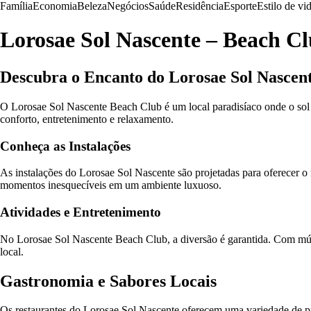
Família
Economia
Beleza
Negócios
Saúde
Residência
Esporte
Estilo de vi
Lorosae Sol Nascente – Beach C
Descubra o Encanto do Lorosae Sol Nascen
O Lorosae Sol Nascente Beach Club é um local paradisíaco onde o sol 
conforto, entretenimento e relaxamento.
Conheça as Instalações
As instalações do Lorosae Sol Nascente são projetadas para oferecer o 
momentos inesquecíveis em um ambiente luxuoso.
Atividades e Entretenimento
No Lorosae Sol Nascente Beach Club, a diversão é garantida. Com músic
local.
Gastronomia e Sabores Locais
Os restaurantes do Lorosae Sol Nascente oferecem uma variedade de prato