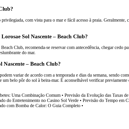
 Club?
ivilegiada, com vista para o mar e fácil acesso à praia. Geralmente, cl
 Lorosae Sol Nascente – Beach Club?
 Beach Club, recomenda-se reservar com antecedência, chegar cedo par
deslumbrante do mar.
ol Nascente – Beach Club?
odem variar de acordo com a temporada e dias da semana, sendo comum
de um belo pôr do sol à beira-mar. É aconselhável verificar previamente
abetes: Uma Combinação Comum
•
Previsão da Evolução das Taxas de
ndo do Entretenimento no Casino Sol Verde
•
Previsão do Tempo em C
ado com Bomba de Calor: O Guia Completo
•