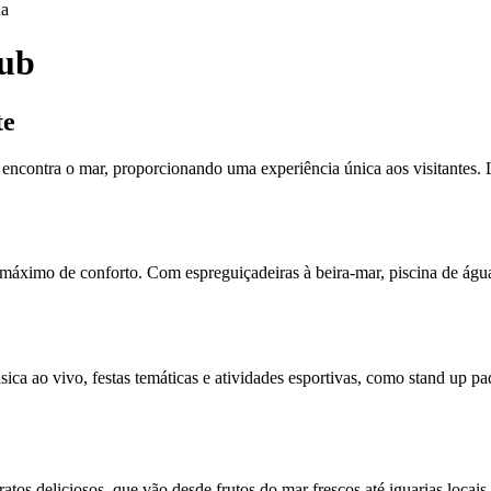
da
lub
te
encontra o mar, proporcionando uma experiência única aos visitantes.
máximo de conforto. Com espreguiçadeiras à beira-mar, piscina de água c
a ao vivo, festas temáticas e atividades esportivas, como stand up pa
s deliciosos, que vão desde frutos do mar frescos até iguarias locais. 