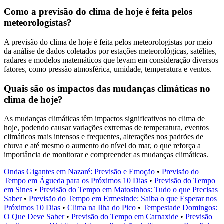
Como a previsão do clima de hoje é feita pelos
meteorologistas?
A previsão do clima de hoje é feita pelos meteorologistas por meio
da análise de dados coletados por estações meteorológicas, satélites,
radares e modelos matemáticos que levam em consideração diversos
fatores, como pressão atmosférica, umidade, temperatura e ventos.
Quais são os impactos das mudanças climáticas no
clima de hoje?
As mudanças climáticas têm impactos significativos no clima de
hoje, podendo causar variações extremas de temperatura, eventos
climáticos mais intensos e frequentes, alterações nos padrões de
chuva e até mesmo o aumento do nível do mar, o que reforça a
importância de monitorar e compreender as mudanças climáticas.
Ondas Gigantes em Nazaré: Previsão e Emoção
•
Previsão do
Tempo em Águeda para os Próximos 10 Dias
•
Previsão do Tempo
em Sines
•
Previsão do Tempo em Matosinhos: Tudo o que Precisas
Saber
•
Previsão do Tempo em Ermesinde: Saiba o que Esperar nos
Próximos 10 Dias
•
Clima na Ilha do Pico
•
Tempestade Domingos:
O Que Deve Saber
•
Previsão do Tempo em Carnaxide
•
Previsão