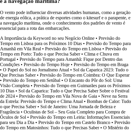
e a navegação marítima?
O vento pode influenciar diversas atividades humanas, como a geração
de energia eólica, a prática de esportes como o kitesurf e o parapente, e
a navegação marítima, onde o conhecimento dos padrões de vento é
essencial para a rota das embarcações.
A Importância da Keyword no seu Negócio Online
•
Previsão do
Tempo em Lisboa para os Próximos 10 Dias
•
Previsão do Tempo para
Amanhã em Vila Real
•
Previsão do Tempo em Lisboa
•
Previsão do
Tempo em Porto: Tudo o que Precisa Saber
•
Clima e Chuva em
Portugal
•
Previsão do Tempo para Amanhã: Fique por Dentro das
Condições
•
Previsão do Tempo Hoje
•
Previsão do Tempo em Braga
•
O Papel do Sol no Jornalismo Atual
•
Sol da Caparica 2023: Tudo o
Que Precisas Saber
•
Previsão do Tempo em Coimbra: O Que Esperar
•
Previsão do Tempo em Setúbal
•
O Encanto do Pôr do Sol: Uma
Visão Completa
•
Previsão do Tempo em Guimarães para os Próximos
10 Dias
•
Sol da Caparica: Tudo o Que Precisa Saber Sobre o Festival
de 2024
•
Previsão do Tempo em Vila Nova de Gaia
•
Neve na Serra
da Estrela: Previsão do Tempo e Clima Atual
•
Bombas de Calor: Tudo
o que Precisa Saber
•
Sol de Janeiro: Uma Jornada de Beleza e
Fragrância
•
Oculistas de Sol – Seu Guia Completo para Compra de
Óculos de Sol
•
Previsão do Tempo em Leiria: Informações Essenciais
para seu Dia a Dia
•
Previsão do Tempo em Castelo Branco
•
Previsão
do Tempo em Matosinhos: Tudo o que Precisas Saber
•
O Mistério do