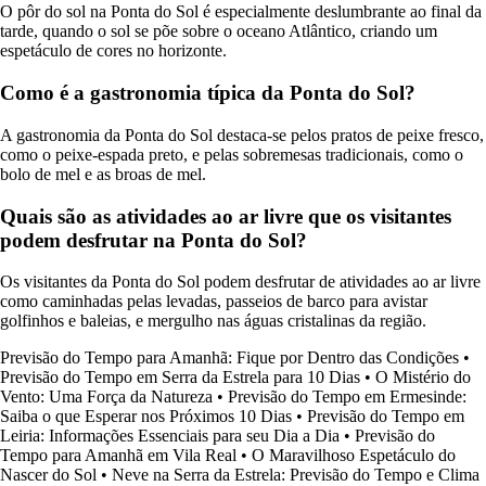
O pôr do sol na Ponta do Sol é especialmente deslumbrante ao final da
tarde, quando o sol se põe sobre o oceano Atlântico, criando um
espetáculo de cores no horizonte.
Como é a gastronomia típica da Ponta do Sol?
A gastronomia da Ponta do Sol destaca-se pelos pratos de peixe fresco,
como o peixe-espada preto, e pelas sobremesas tradicionais, como o
bolo de mel e as broas de mel.
Quais são as atividades ao ar livre que os visitantes
podem desfrutar na Ponta do Sol?
Os visitantes da Ponta do Sol podem desfrutar de atividades ao ar livre
como caminhadas pelas levadas, passeios de barco para avistar
golfinhos e baleias, e mergulho nas águas cristalinas da região.
Previsão do Tempo para Amanhã: Fique por Dentro das Condições
•
Previsão do Tempo em Serra da Estrela para 10 Dias
•
O Mistério do
Vento: Uma Força da Natureza
•
Previsão do Tempo em Ermesinde:
Saiba o que Esperar nos Próximos 10 Dias
•
Previsão do Tempo em
Leiria: Informações Essenciais para seu Dia a Dia
•
Previsão do
Tempo para Amanhã em Vila Real
•
O Maravilhoso Espetáculo do
Nascer do Sol
•
Neve na Serra da Estrela: Previsão do Tempo e Clima