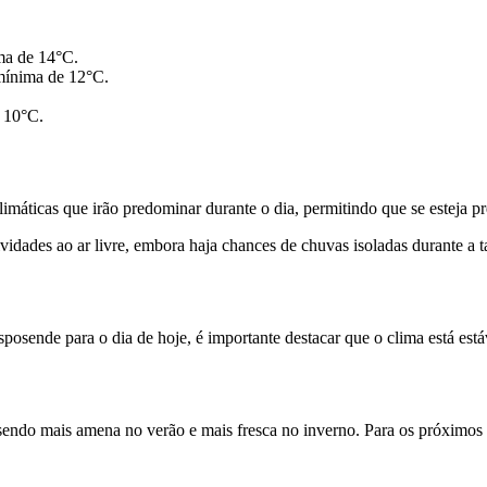
ma de 14°C.
mínima de 12°C.
 10°C.
máticas que irão predominar durante o dia, permitindo que se esteja p
vidades ao ar livre, embora haja chances de chuvas isoladas durante a t
sende para o dia de hoje, é importante destacar que o clima está estáv
endo mais amena no verão e mais fresca no inverno. Para os próximos 