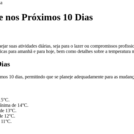
da
 nos Próximos 10 Dias
r suas atividades diárias, seja para o lazer ou compromissos profissio
cas para amanhã e para hoje, bem como detalhes sobre a temperatura n
ias
mos 10 dias, permitindo que se planeje adequadamente para as mudança
15°C.
ínima de 14°C.
de 13°C.
de 12°C.
 11°C.