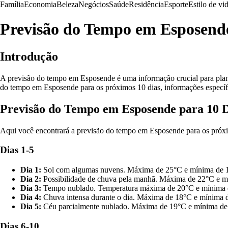
Família
Economia
Beleza
Negócios
Saúde
Residência
Esporte
Estilo de vi
Previsão do Tempo em Esposende
Introdução
A previsão do tempo em Esposende é uma informação crucial para planeja
do tempo em Esposende para os próximos 10 dias, informações específi
Previsão do Tempo em Esposende para 10 D
Aqui você encontrará a previsão do tempo em Esposende para os próxi
Dias 1-5
Dia 1:
Sol com algumas nuvens. Máxima de 25°C e mínima de 
Dia 2:
Possibilidade de chuva pela manhã. Máxima de 22°C e m
Dia 3:
Tempo nublado. Temperatura máxima de 20°C e mínima 
Dia 4:
Chuva intensa durante o dia. Máxima de 18°C e mínima 
Dia 5:
Céu parcialmente nublado. Máxima de 19°C e mínima de
Dias 6-10