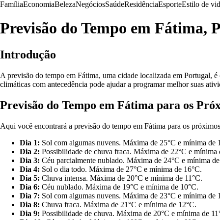
Família
Economia
Beleza
Negócios
Saúde
Residência
Esporte
Estilo de vi
Previsão do Tempo em Fátima, P
Introdução
A previsão do tempo em Fátima, uma cidade localizada em Portugal, é c
climáticas com antecedência pode ajudar a programar melhor suas ativi
Previsão do Tempo em Fátima para os Próx
Aqui você encontrará a previsão do tempo em Fátima para os próximos 10
Dia 1:
Sol com algumas nuvens. Máxima de 25°C e mínima de 
Dia 2:
Possibilidade de chuva fraca. Máxima de 22°C e mínima 
Dia 3:
Céu parcialmente nublado. Máxima de 24°C e mínima de
Dia 4:
Sol o dia todo. Máxima de 27°C e mínima de 16°C.
Dia 5:
Chuva intensa. Máxima de 20°C e mínima de 11°C.
Dia 6:
Céu nublado. Máxima de 19°C e mínima de 10°C.
Dia 7:
Sol com algumas nuvens. Máxima de 23°C e mínima de 
Dia 8:
Chuva fraca. Máxima de 21°C e mínima de 12°C.
Dia 9:
Possibilidade de chuva. Máxima de 20°C e mínima de 11