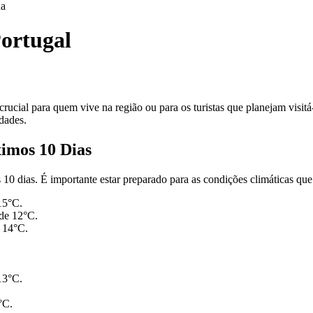
da
ortugal
rucial para quem vive na região ou para os turistas que planejam visit
dades.
imos 10 Dias
 dias. É importante estar preparado para as condições climáticas que s
15°C.
de 12°C.
 14°C.
13°C.
°C.