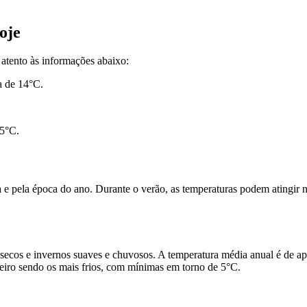
oje
atento às informações abaixo:
 de 14°C.
5°C.
a e pela época do ano. Durante o verão, as temperaturas podem atingir 
 secos e invernos suaves e chuvosos. A temperatura média anual é de 
iro sendo os mais frios, com mínimas em torno de 5°C.