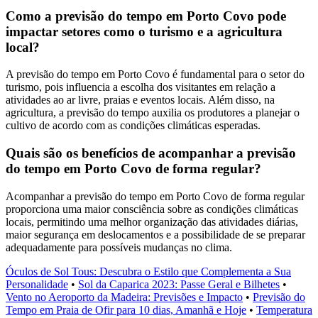
Como a previsão do tempo em Porto Covo pode
impactar setores como o turismo e a agricultura
local?
A previsão do tempo em Porto Covo é fundamental para o setor do
turismo, pois influencia a escolha dos visitantes em relação a
atividades ao ar livre, praias e eventos locais. Além disso, na
agricultura, a previsão do tempo auxilia os produtores a planejar o
cultivo de acordo com as condições climáticas esperadas.
Quais são os benefícios de acompanhar a previsão
do tempo em Porto Covo de forma regular?
Acompanhar a previsão do tempo em Porto Covo de forma regular
proporciona uma maior consciência sobre as condições climáticas
locais, permitindo uma melhor organização das atividades diárias,
maior segurança em deslocamentos e a possibilidade de se preparar
adequadamente para possíveis mudanças no clima.
Óculos de Sol Tous: Descubra o Estilo que Complementa a Sua
Personalidade
•
Sol da Caparica 2023: Passe Geral e Bilhetes
•
Vento no Aeroporto da Madeira: Previsões e Impacto
•
Previsão do
Tempo em Praia de Ofir para 10 dias, Amanhã e Hoje
•
Temperatura