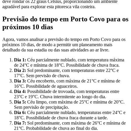
deve rondar os 22 graus Celsius, proporcionando um ambiente
agradável para explorar esta pitoresca vila costeira.
Previsão do tempo em Porto Covo para os
próximos 10 dias
Agora, vamos analisar a previsão do tempo em Porto Covo para os
próximos 10 dias, de modo a permitir um planeamento mais
detalhado da sua estadia ou das suas atividades ao ar livre.
Dia 1:
Céu parcialmente nublado, com temperatura máxima
de 24°C e mínima de 18°C. Possibilidade de chuva fraca.
Dia 2:
Sol predominante, com temperaturas entre 22°C e
17°C. Sem previsão de chuva.
Dia 3:
Céu encoberto, com máxima de 21°C e mínima de
16°C. Possibilidade de aguaceiros.
Dia 4:
Possibilidade de trovoada, com temperaturas entre
23°C e 19°C. Chuva intermitente ao longo do dia.
Dia 5:
Céu limpo, com máxima de 25°C e mínima de 20°C.
Sem previsão de precipitação.
Dia 6:
Céu parcialmente nublado, temperaturas entre 24°C e
18°C. Possibilidade de chuva fraca durante a tarde.
Dia 7:
Sol predominante, com máxima de 26°C e mínima de
21°C. Probabilidade de chuva ao final do dia.