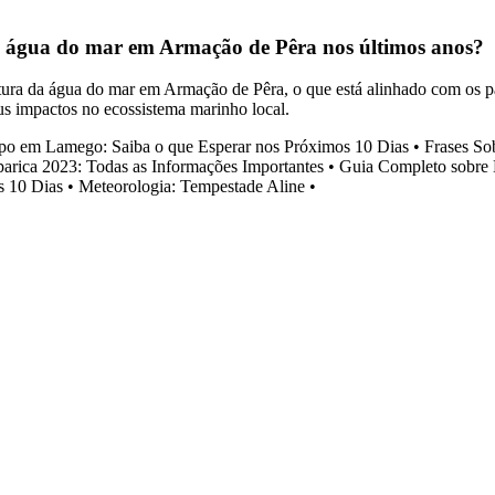
a água do mar em Armação de Pêra nos últimos anos?
ura da água do mar em Armação de Pêra, o que está alinhado com os pa
s impactos no ecossistema marinho local.
po em Lamego: Saiba o que Esperar nos Próximos 10 Dias
•
Frases So
parica 2023: Todas as Informações Importantes
•
Guia Completo sobre 
s 10 Dias
•
Meteorologia: Tempestade Aline
•