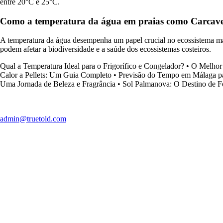
entre 20°C e 25°C.
Como a temperatura da água em praias como Carcavelo
A temperatura da água desempenha um papel crucial no ecossistema mari
podem afetar a biodiversidade e a saúde dos ecossistemas costeiros.
Qual a Temperatura Ideal para o Frigorífico e Congelador?
•
O Melhor 
Calor a Pellets: Um Guia Completo
•
Previsão do Tempo em Málaga pa
Uma Jornada de Beleza e Fragrância
•
Sol Palmanova: O Destino de Fé
admin@truetold.com