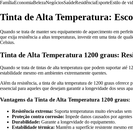
Família
Economia
Beleza
Negócios
Saúde
Residência
Esporte
Estilo de vi
Tinta de Alta Temperatura: Esc
Quando se trata de manter seu equipamento de aquecimento em perfeito 
que exija resistência a altas temperaturas, investir em uma tinta de qu
Celsius.
Tinta de Alta Temperatura 1200 graus: Res
Quando se trata de tintas de alta temperatura que podem suportar até 12
estabilidade mesmo em ambientes extremamente quentes.
Além da resistência, a tinta de alta temperatura de 1200 graus oferece
essencial para aqueles que desejam garantir a longevidade dos seus ap
Vantagens da Tinta de Alta Temperatura 1200 graus:
Resistência extrema:
Suporta temperaturas muito elevadas sem da
Proteção contra corrosão:
Impede danos causados por agentes 
Durabilidade:
Garante a longevidade do equipamento.
Estabilidade térmica:
Mantém a superfície resistente mesmo em